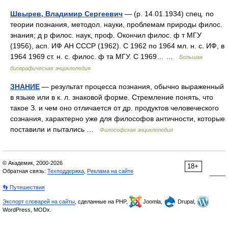
Швырев, Владимир Сергеевич
— (р. 14.01.1934) спец. по
теории познания, методол. науки, проблемам природы филос.
знания; д р филос. наук, проф. Окончил филос. ф т МГУ
(1956), асп. ИФ АН СССР (1962). С 1962 по 1964 мл. н. с. ИФ, в
1964 1969 ст. н. с. филос. ф та МГУ. С 1969… …
Большая
биографическая энциклопедия
ЗНАНИЕ
— результат процесса познания, обычно выраженный
в языке или в к. л. знаковой форме. Стремление понять, что
такое З. и чем оно отличается от др. продуктов человеческого
сознания, характерно уже для философов античности, которые
поставили и пытались …
Философская энциклопедия
© Академик, 2000-2026
18+
Обратная связь:
Техподдержка
,
Реклама на сайте
👣 Путешествия
Экспорт словарей на сайты
, сделанные на PHP,
Joomla,
Drupal,
WordPress, MODx.