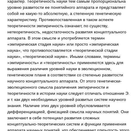
характер. Теоретичность науки тем самым пропорциональна
уровню развитости ее понятийного аппарата и представляет
собой не какую-то абсолютную, а степенную генетическую
характеристику. Противопоставленная в таком аспекте
теоретичности эмпиричность означает, по существу,
нетеоретичность, недостаточность развития концептуального
аппарата. В этом смысле и употребляется термин
«эмпирическая стадия науки» или просто «эмпирическая
наука», что противопоставляется «теоретической стадии
науки», «теоретической науке». Иными словами, термины
«эмпиричность» и «теоретичность» применяются здесь для
выражения различия уровней науки в эволюционном,
генетическом плане в соответствии со степенью развитости
научного концептуального аппарата. От этого генетически-
эволюционного смысла различения эмпиричности и
теоретичности в истории науки следует отличать отношение Э.
и т. как двух необходимых уровней развитых систем научного
знания. Наличие этих двух уровней обусловливается
дифференциацией, фиксацией смысла научных понятий. Они
заключают в себе потенциал развития сложных
концептуально-теоретических систем и функции применения
аппарата научных понятий, что обеспечивает открытость этого