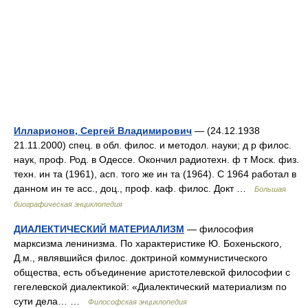
Илларионов, Сергей Владимирович
— (24.12.1938
21.11.2000) спец. в обл. филос. и методол. науки; д р филос.
наук, проф. Род. в Одессе. Окончил радиотехн. ф т Моск. физ.
техн. ин та (1961), асп. того же ин та (1964). С 1964 работал в
данном ин те асс., доц., проф. каф. филос. Докт …
Большая
биографическая энциклопедия
ДИАЛЕКТИЧЕСКИЙ МАТЕРИАЛИЗМ
— философия
марксизма ленинизма. По характеристике Ю. Бохеньского,
Д.м., являвшийся филос. доктриной коммунистического
общества, есть объединение аристотелевской философии с
гегелевской диалектикой: «Диалектический материализм по
сути дела… …
Философская энциклопедия