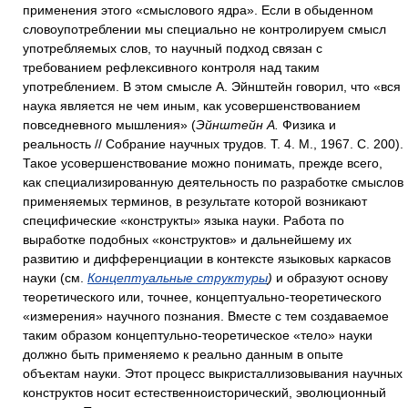
применения этого «смыслового ядра». Если в обыденном
словоупотреблении мы специально не контролируем смысл
употребляемых слов, то научный подход связан с
требованием рефлексивного контроля над таким
употреблением. В этом смысле А. Эйнштейн говорил, что «вся
наука является не чем иным, как усовершенствованием
повседневного мышления» (
Эйнштейн А.
Физика и
реальность // Собрание научных трудов. Т. 4. М., 1967. С. 200).
Такое усовершенствование можно понимать, прежде всего,
как специализированную деятельность по разработке смыслов
применяемых терминов, в результате которой возникают
специфические «конструкты» языка науки. Работа по
выработке подобных «конструктов» и дальнейшему их
развитию и дифференциации в контексте языковых каркасов
науки (см.
Концептуальные структуры
)
и образуют основу
теоретического или, точнее, концептуально-теоретического
«измерения» научного познания. Вместе с тем создаваемое
таким образом концептульно-теоретическое «тело» науки
должно быть применяемо к реально данным в опыте
объектам науки. Этот процесс выкристаллизовывания научных
конструктов носит естественноисторический, эволюционный