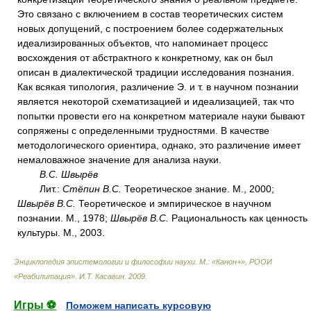
Это связано с включением в состав теоретических систем
новых допущений, с построением более содержательных
идеализированных объектов, что напоминает процесс
восхождения от абстрактного к конкретному, как он был
описан в диалектической традиции исследования познания.
Как всякая типология, различение Э. и т. в научном познании
является некоторой схематизацией и идеализацией, так что
попытки провести его на конкретном материале науки бывают
сопряжены с определенными трудностями. В качестве
методологического ориентира, однако, это различение имеет
немаловажное значение для анализа науки.
B.C. Швырёв
Лит.:
Стёпин B.C.
Теоретическое знание. М., 2000;
Швырёв B.C.
Теоретическое и эмпирическое в научном
познании. М., 1978;
Швырёв B.C.
Рациональность как ценность
культуры. М., 2003.
Энциклопедия эпистемологии и философии науки. М.: «Канон+», РООИ
«Реабилитация»
.
И.Т. Касавин
.
2009
.
Игры ⚽
Поможем написать курсовую