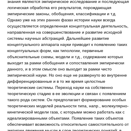
знания являются эмпирическое исследование и последующая
логическая обработка его результатов, порождающая
эмпирические законы, обобщения, классификации и т.д.
Однако уже на этих ранних фазах истории науки всегда
осуществляется определенная концептуальная деятельность,
направленная на совершенствование и развитие исходной
системы научных абстракций. Дальнейшее развитие
концептуального аппарата науки приводит к появлению таких
концептуальных форм, как типологии, первичные
объяснительные схемы, модели и т.д., содержание которых
выходит за рамки обобщения и сопоставления эмпирически
данного, и в этом смысле оно выходит за рамки чисто
эмпирической науки. Но оно еще не развернуто во внутренне
дифференцированные и в то же время целостные
теоретические системы. Переход науки на собственно
теоретическую стадию в ее эволюции и связан с появлением
такого рода систем. Он предполагает формирование особых
теоретических моделей реальности типа, напр., молекулярно-
кинетической модели газа, с которыми можно работать как с
идеализированными объектами. Появление таких объектов
обеспечивает возможность относительно самостоятельного от
эмпирии движения мысли в слое теоретических понятий; в