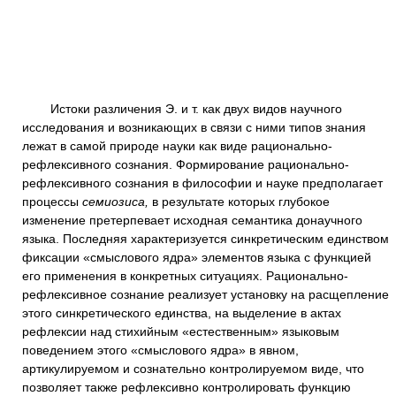
Истоки различения Э. и т. как двух видов научного
исследования и возникающих в связи с ними типов знания
лежат в самой природе науки как виде рационально-
рефлексивного сознания. Формирование рационально-
рефлексивного сознания в философии и науке предполагает
процессы
семиозиса,
в результате которых глубокое
изменение претерпевает исходная семантика донаучного
языка. Последняя характеризуется синкретическим единством
фиксации «смыслового ядра» элементов языка с функцией
его применения в конкретных ситуациях. Рационально-
рефлексивное сознание реализует установку на расщепление
этого синкретического единства, на выделение в актах
рефлексии над стихийным «естественным» языковым
поведением этого «смыслового ядра» в явном,
артикулируемом и сознательно контролируемом виде, что
позволяет также рефлексивно контролировать функцию